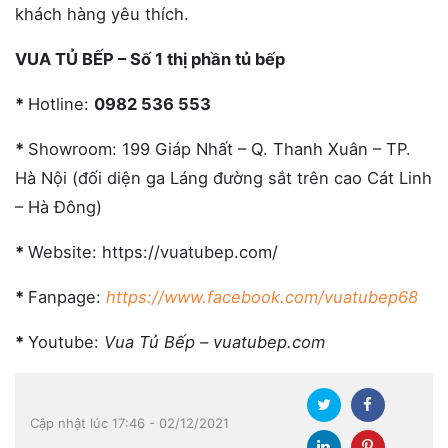
khách hàng yêu thích.
VUA TỦ BẾP – Số 1 thị phần tủ bếp
*
Hotline:
0982 536 553
*
Showroom: 199 Giáp Nhất – Q. Thanh Xuân – TP.
Hà Nội (đối diện ga Láng đường sắt trên cao Cát Linh
– Hà Đông)
*
Website: https://vuatubep.com/
*
Fanpage:
https://www.facebook.com/vuatubep68
*
Youtube:
Vua Tủ Bếp – vuatubep.com
Cập nhật lúc 17:46 - 02/12/2021