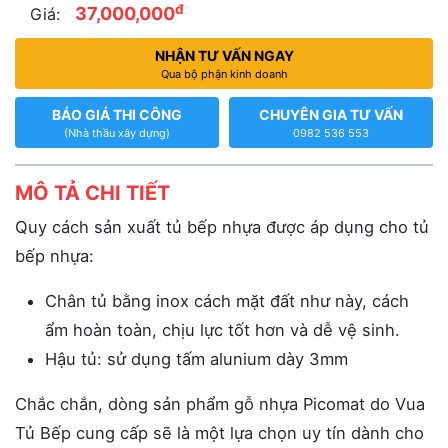
đ
37,000,000
Giá:
NHẬN TƯ VẤN NGAY
Qua bộ phận kinh doanh
BÁO GIÁ THI CÔNG
CHUYÊN GIA TƯ VẤN
(Nhà thầu xây dựng)
0982 536 553
MÔ TẢ CHI TIẾT
Quy cách sản xuất tủ bếp nhựa được áp dụng cho tủ
bếp nhựa:
Chân tủ bằng inox cách mặt đất như này, cách
ẩm hoàn toàn, chịu lực tốt hơn và dễ vệ sinh.
Hậu tủ: sử dụng tấm alunium dày 3mm
Chắc chắn, dòng sản phẩm gỗ nhựa Picomat do Vua
Tủ Bếp cung cấp sẽ là một lựa chọn uy tín dành cho