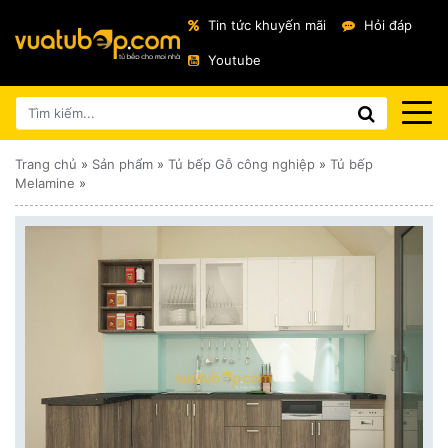
Tin tức khuyến mãi
Hỏi đáp
Youtube
Trang chủ
»
Sản phẩm
»
Tủ bếp Gỗ công nghiệp
»
Tủ bếp
Melamine
»