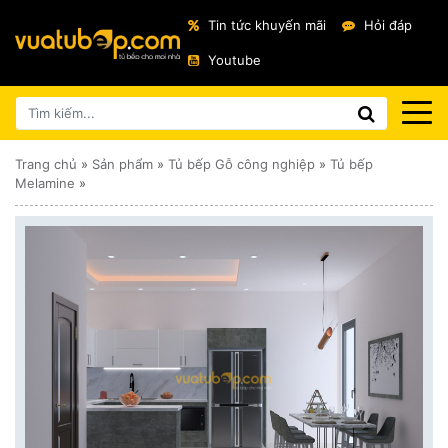
Tin tức khuyến mãi
Hỏi đáp
Youtube
Trang chủ
»
Sản phẩm
»
Tủ bếp Gỗ công nghiệp
»
Tủ bếp
Melamine
»