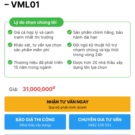
– VML01
Lý do chọn chúng tôi
Giá cả hợp lý và cạnh
Sản phẩm chính hãng, bảo
tranh nhất thị trường
hành dài hạn
Khảo sát, tư vấn lựa chọn
Đội ngũ kỹ thuật hỗ trợ
sản phẩm miễn phí
nhanh chóng và kịp thời
trong vòng 24h
Thương hiệu đã phát triển
Được hơn 20 nhà thầu xây
15 năm trong ngành
dựng lớn lựa chọn
đ
31,000,000
Giá:
NHẬN TƯ VẤN NGAY
Qua bộ phận kinh doanh
BÁO GIÁ THI CÔNG
CHUYÊN GIA TƯ VẤN
(Nhà thầu xây dựng)
0982 536 553