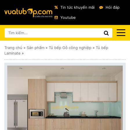
Tin tức khuyến mãi
Hỏi đáp
Youtube
Trang chủ
»
Sản phẩm
»
Tủ bếp Gỗ công nghiệp
»
Tủ bếp
Laminate
»