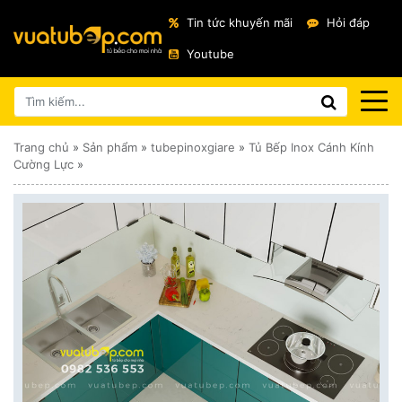
Tin tức khuyến mãi
Hỏi đáp
Youtube
Trang chủ
»
Sản phẩm
»
tubepinoxgiare
»
Tủ Bếp Inox Cánh Kính
Cường Lực
»