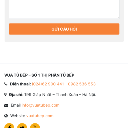
GỬI CÂU HỎI
VUA TỦ BẾP – SỐ 1 THỊ PHẦN TỦ BẾP
Điện thoại:
(024)62 900 441
-
0982 536 553
Địa chỉ:
199 Giáp Nhất – Thanh Xuân – Hà Nội.
Email
info@vuatubep.com
Website
vuatubep.com