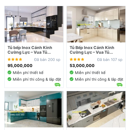
Tủ bếp Inox Cánh Kính
Tủ Bếp Inox Cánh Kính
Cường Lực – Vua Tủ...
Cường Lực – Vua Tủ...
Đã bán 200 sp
Đã bán 107 sp
95,000,000
53,000,000
Miễn phí thiết kế
Miễn phí thiết kế
Miễn phí thi công & lắp đặt
Miễn phí thi công & lắp đặt