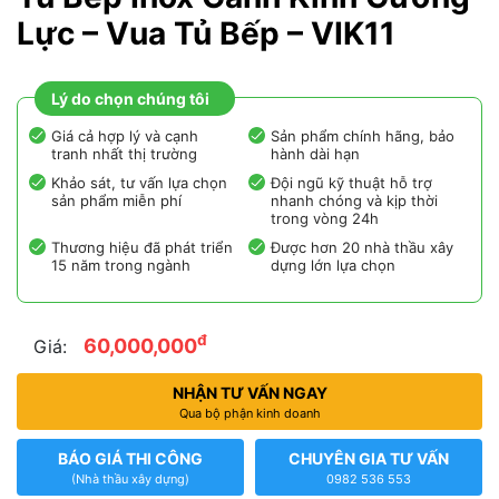
Lực – Vua Tủ Bếp – VIK11
Lý do chọn chúng tôi
Giá cả hợp lý và cạnh
Sản phẩm chính hãng, bảo
tranh nhất thị trường
hành dài hạn
Khảo sát, tư vấn lựa chọn
Đội ngũ kỹ thuật hỗ trợ
sản phẩm miễn phí
nhanh chóng và kịp thời
trong vòng 24h
Thương hiệu đã phát triển
Được hơn 20 nhà thầu xây
15 năm trong ngành
dựng lớn lựa chọn
đ
60,000,000
Giá:
NHẬN TƯ VẤN NGAY
Qua bộ phận kinh doanh
BÁO GIÁ THI CÔNG
CHUYÊN GIA TƯ VẤN
(Nhà thầu xây dựng)
0982 536 553