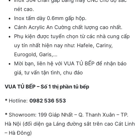
Inox 304 chấn gấp bằng máy CNC cho độ sắc
nét cao.
Inox tấm dày 0.6mm gấp hộp.
Cánh Acrylic An Cường chất lượng cao nhất.
Phụ kiện được tuyển chọn từ các nhà cung cấp
uy tín nhất hiện nay như: Hafele, Cariny,
Eurogold, Garis,…
Mời bạn, liên hệ với VUA TỦ BẾP để nhận báo
giá, tư vấn tận tình, chu đáo
VUA TỦ BẾP – Số 1 thị phần tủ bếp
*
Hotline:
0982 536 553
*
Showroom: 199 Giáp Nhất – Q. Thanh Xuân – TP.
Hà Nội (đối diện ga Láng đường sắt trên cao Cát Linh
– Hà Đông)