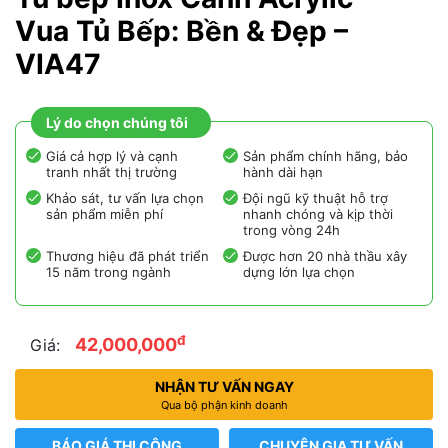
Vua Tủ Bếp: Bền & Đẹp –
VIA47
Lý do chọn chúng tôi
Giá cả hợp lý và cạnh
Sản phẩm chính hãng, bảo
tranh nhất thị trường
hành dài hạn
Khảo sát, tư vấn lựa chọn
Đội ngũ kỹ thuật hỗ trợ
sản phẩm miễn phí
nhanh chóng và kịp thời
trong vòng 24h
Thương hiệu đã phát triển
Được hơn 20 nhà thầu xây
15 năm trong ngành
dựng lớn lựa chọn
đ
42,000,000
Giá:
NHẬN TƯ VẤN NGAY
Qua bộ phận kinh doanh
BÁO GIÁ THI CÔNG
CHUYÊN GIA TƯ VẤN