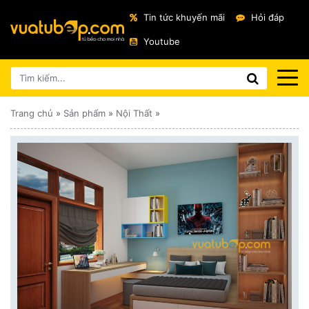
Tin tức khuyến mãi
Hỏi đáp
Youtube
Trang chủ
»
Sản phẩm
»
Nội Thất
»