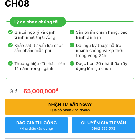
CH08
Lý do chọn chúng tôi
Giá cả hợp lý và cạnh
Sản phẩm chính hãng, bảo
tranh nhất thị trường
hành dài hạn
Khảo sát, tư vấn lựa chọn
Đội ngũ kỹ thuật hỗ trợ
sản phẩm miễn phí
nhanh chóng và kịp thời
trong vòng 24h
Thương hiệu đã phát triển
Được hơn 20 nhà thầu xây
15 năm trong ngành
dựng lớn lựa chọn
đ
65,000,000
Giá:
NHẬN TƯ VẤN NGAY
Qua bộ phận kinh doanh
BÁO GIÁ THI CÔNG
CHUYÊN GIA TƯ VẤN
(Nhà thầu xây dựng)
0982 536 553