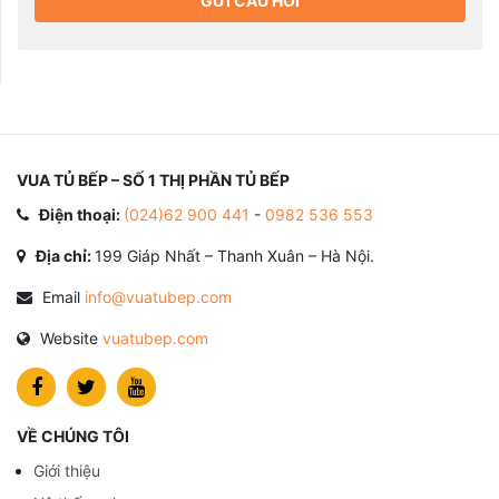
GỬI CÂU HỎI
VUA TỦ BẾP – SỐ 1 THỊ PHẦN TỦ BẾP
Điện thoại:
(024)62 900 441
-
0982 536 553
Địa chỉ:
199 Giáp Nhất – Thanh Xuân – Hà Nội.
Email
info@vuatubep.com
Website
vuatubep.com
VỀ CHÚNG TÔI
Giới thiệu