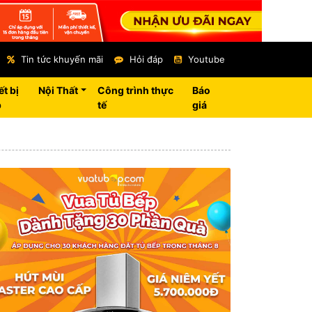
Tin tức khuyến mãi
Hỏi đáp
Youtube
ết bị
Nội Thất
Công trình thực
Báo
p
tế
giá